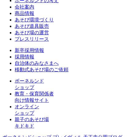
ボーネルンドの考え
会社案内
商品情報
あそび環境づくり
あそび道具販売
あそび場の運営
プレスリリース
新卒採用情報
採用情報
自治体のみなさまへ
移動式あそび場のご依頼
ボーネルンド
ショップ
教育・保育関係者
向け情報サイト
オンライン
ショップ
親子のあそび場
キドキド