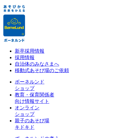
新卒採用情報
採用情報
自治体のみなさまへ
移動式あそび場のご依頼
ボーネルンド
ショップ
教育・保育関係者
向け情報サイト
オンライン
ショップ
親子のあそび場
キドキド