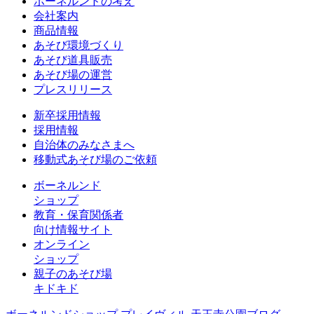
ボーネルンドの考え
会社案内
商品情報
あそび環境づくり
あそび道具販売
あそび場の運営
プレスリリース
新卒採用情報
採用情報
自治体のみなさまへ
移動式あそび場のご依頼
ボーネルンド
ショップ
教育・保育関係者
向け情報サイト
オンライン
ショップ
親子のあそび場
キドキド