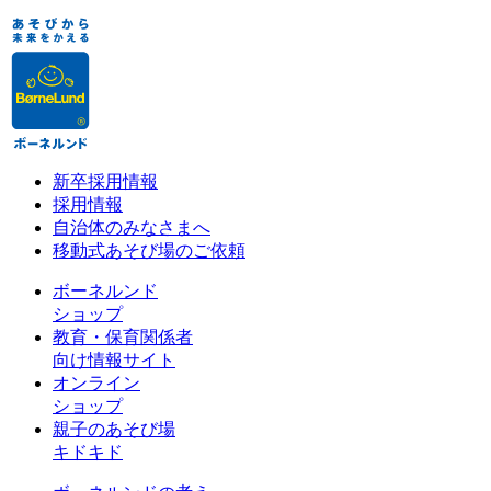
新卒採用情報
採用情報
自治体のみなさまへ
移動式あそび場のご依頼
ボーネルンド
ショップ
教育・保育関係者
向け情報サイト
オンライン
ショップ
親子のあそび場
キドキド