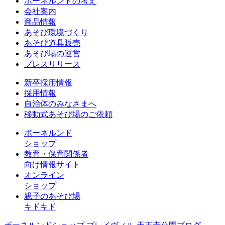
ボーネルンドの考え
会社案内
商品情報
あそび環境づくり
あそび道具販売
あそび場の運営
プレスリリース
新卒採用情報
採用情報
自治体のみなさまへ
移動式あそび場のご依頼
ボーネルンド
ショップ
教育・保育関係者
向け情報サイト
オンライン
ショップ
親子のあそび場
キドキド