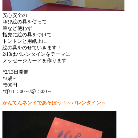
安心安全の
ゆび絵の具を使って
筆など使わず
指先に絵の具をつけて
トントンと用紙上に
絵の具をのせていきます！
2/13はバレンタインをテーマに
メッセージカードを作ります！
*2/13日開催
*3歳～
*500円
*①11：00～/②15:00～
かんてんネンドであそぼう！～バレンタイン～