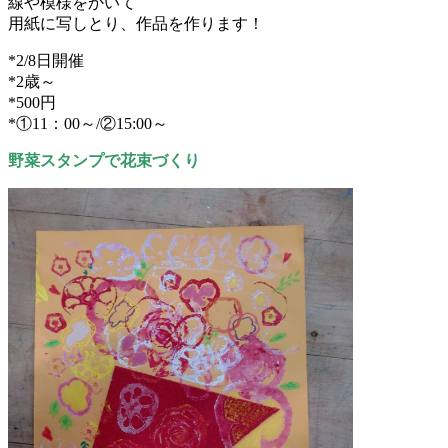
線や模様をかいて
用紙に写しとり、作品を作ります！
*2/8日開催
*2歳～
*500円
*①11：00～/②15:00～
野菜スタンプで花束づくり