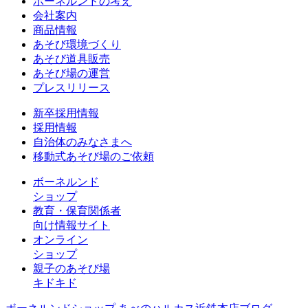
ボーネルンドの考え
会社案内
商品情報
あそび環境づくり
あそび道具販売
あそび場の運営
プレスリリース
新卒採用情報
採用情報
自治体のみなさまへ
移動式あそび場のご依頼
ボーネルンド
ショップ
教育・保育関係者
向け情報サイト
オンライン
ショップ
親子のあそび場
キドキド