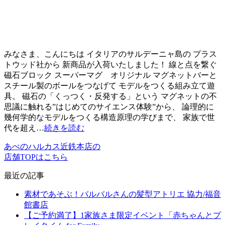
みなさま、こんにちは イタリアのサルデーニャ島の プラス
トウッド社から 新商品が入荷いたしました！ 線と点を繋ぐ
磁石ブロック スーパーマグ オリジナル マグネットバーと
スチール製のボールをつなげて モデルをつくる組み立て遊
具。 磁石の「くっつく・反発する」という マグネットの不
思議に触れる”はじめてのサイエンス体験”から、 論理的に
幾何学的なモデルをつくる構造原理の学びまで、 家族で世
代を超え…
続きを読む
あべのハルカス近鉄本店の
店舗TOPはこちら
最近の記事
素材であそぶ！バルバルさんの髪型アトリエ 協力/福音
館書店
【ご予約満了】1家族さま限定イベント「赤ちゃんとプ