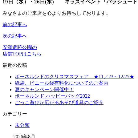
19日（水）・26日(水) キッズイベント『パラシュー
みなさまのご来店を心よりお待ちしております。
前の記事へ
次の記事へ
安満遺跡公園の
店舗TOPはこちら
最近の投稿
ボーネルンドのクリスマスフェア ★11／23～12/25★
紙袋、ビニール袋有料化についてのご案内
夏のキャンペーン開催中！
ボーネルンド ハッピーバッグ2022
ごっこ遊びが広がるあそび道具のご紹介
カテゴリー
未分類
2026年8月