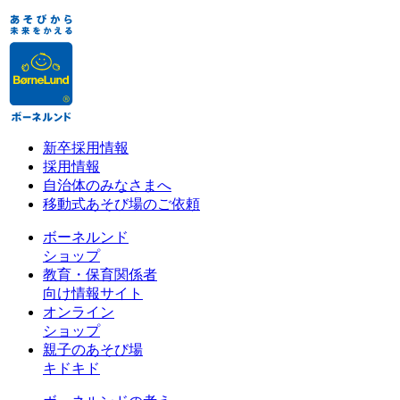
新卒採用情報
採用情報
自治体のみなさまへ
移動式あそび場のご依頼
ボーネルンド
ショップ
教育・保育関係者
向け情報サイト
オンライン
ショップ
親子のあそび場
キドキド