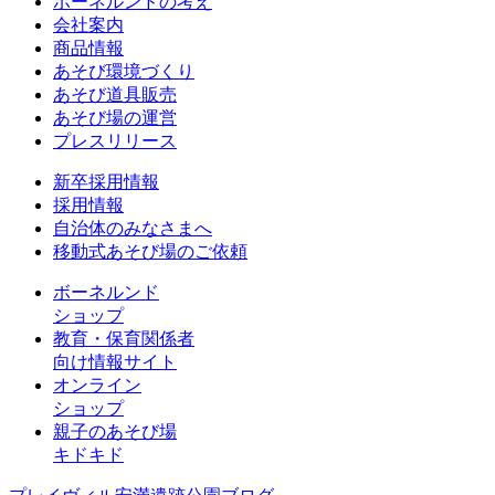
ボーネルンドの考え
会社案内
商品情報
あそび環境づくり
あそび道具販売
あそび場の運営
プレスリリース
新卒採用情報
採用情報
自治体のみなさまへ
移動式あそび場のご依頼
ボーネルンド
ショップ
教育・保育関係者
向け情報サイト
オンライン
ショップ
親子のあそび場
キドキド