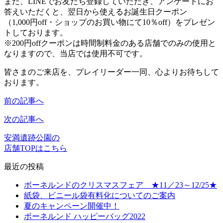
また、LINEでお友だち登録していただき、アンケートにお
答えいただくと、翌日から使えるお誕生日クーポン
（1,000円off・ショップのお買い物にて10％off）をプレゼン
トしております。
※200円offクーポンは時間制料金のある店舗でのみの使用と
なりますので、当店では使用不可です。
皆さまのご来店を、プレイリーダー一同、心よりお待ちして
おります。
前の記事へ
次の記事へ
安満遺跡公園の
店舗TOPはこちら
最近の投稿
ボーネルンドのクリスマスフェア ★11／23～12/25★
紙袋、ビニール袋有料化についてのご案内
夏のキャンペーン開催中！
ボーネルンド ハッピーバッグ2022