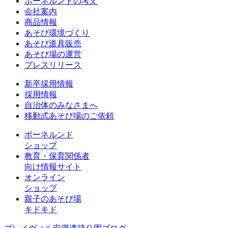
ボーネルンドの考え
会社案内
商品情報
あそび環境づくり
あそび道具販売
あそび場の運営
プレスリリース
新卒採用情報
採用情報
自治体のみなさまへ
移動式あそび場のご依頼
ボーネルンド
ショップ
教育・保育関係者
向け情報サイト
オンライン
ショップ
親子のあそび場
キドキド