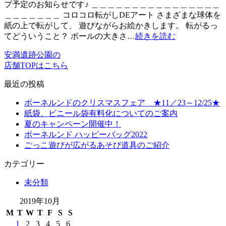
プ予定のお知らせです♪ ＿＿＿＿＿＿＿＿＿＿＿＿＿＿＿＿
＿＿＿＿＿＿＿ コロコロ転がしDEアート さまざまな球体を
紙の上で転がして、 遊びながらお絵かきします。 転がるっ
てどういうこと？ ボールの大きさ…
続きを読む
安満遺跡公園の
店舗TOPはこちら
最近の投稿
ボーネルンドのクリスマスフェア ★11／23～12/25★
紙袋、ビニール袋有料化についてのご案内
夏のキャンペーン開催中！
ボーネルンド ハッピーバッグ2022
ごっこ遊びが広がるあそび道具のご紹介
カテゴリー
未分類
2019年10月
M
T
W
T
F
S
S
1
2
3
4
5
6