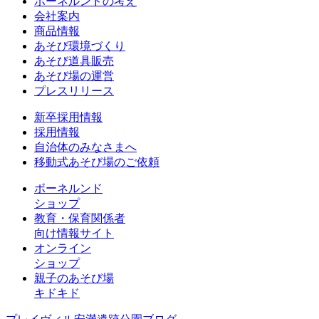
ボーネルンドの考え
会社案内
商品情報
あそび環境づくり
あそび道具販売
あそび場の運営
プレスリリース
新卒採用情報
採用情報
自治体のみなさまへ
移動式あそび場のご依頼
ボーネルンド
ショップ
教育・保育関係者
向け情報サイト
オンライン
ショップ
親子のあそび場
キドキド