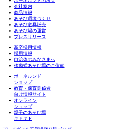
ボーネルンドの考え
会社案内
商品情報
あそび環境づくり
あそび道具販売
あそび場の運営
プレスリリース
新卒採用情報
採用情報
自治体のみなさまへ
移動式あそび場のご依頼
ボーネルンド
ショップ
教育・保育関係者
向け情報サイト
オンライン
ショップ
親子のあそび場
キドキド