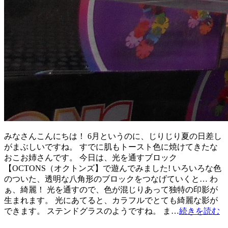
みなさんこんにちは！ 6月というのに、じりじり夏の日差し
がまぶしいですね。 すでに肌もトースト色に焼けてきたな
おこお姉さんです。 今日は、光を通すブロック
【OCTONS（オクトンズ】で遊んでみました! いろいろな色
のついた、透明な八角形のブロックをつなげていくと… わ
ぁ、綺麗！ 光を通すので、色が混じりあって独特の印影が
生まれます。 光にあてると、カラフルでとても綺麗な影が
できます。 ステンドグラスのようですね。 ま…
続きを読む