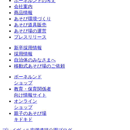
ボーネルンドの考え
会社案内
商品情報
あそび環境づくり
あそび道具販売
あそび場の運営
プレスリリース
新卒採用情報
採用情報
自治体のみなさまへ
移動式あそび場のご依頼
ボーネルンド
ショップ
教育・保育関係者
向け情報サイト
オンライン
ショップ
親子のあそび場
キドキド