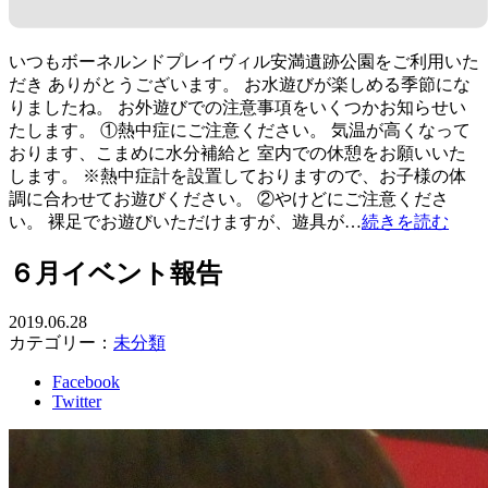
いつもボーネルンドプレイヴィル安満遺跡公園をご利用いた
だき ありがとうございます。 お水遊びが楽しめる季節にな
りましたね。 お外遊びでの注意事項をいくつかお知らせい
たします。 ①熱中症にご注意ください。 気温が高くなって
おります、こまめに水分補給と 室内での休憩をお願いいた
します。 ※熱中症計を設置しておりますので、お子様の体
調に合わせてお遊びください。 ②やけどにご注意くださ
い。 裸足でお遊びいただけますが、遊具が…
続きを読む
６月イベント報告
2019.06.28
カテゴリー：
未分類
Facebook
Twitter