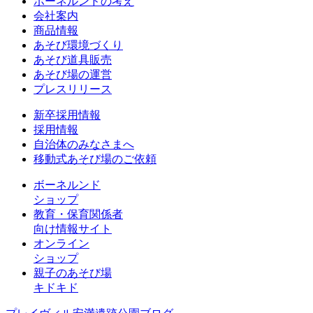
ボーネルンドの考え
会社案内
商品情報
あそび環境づくり
あそび道具販売
あそび場の運営
プレスリリース
新卒採用情報
採用情報
自治体のみなさまへ
移動式あそび場のご依頼
ボーネルンド
ショップ
教育・保育関係者
向け情報サイト
オンライン
ショップ
親子のあそび場
キドキド