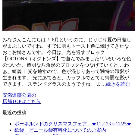
みなさんこんにちは！ 6月というのに、じりじり夏の日差し
がまぶしいですね。 すでに肌もトースト色に焼けてきたな
おこお姉さんです。 今日は、光を通すブロック
【OCTONS（オクトンズ】で遊んでみました! いろいろな色
のついた、透明な八角形のブロックをつなげていくと… わ
ぁ、綺麗！ 光を通すので、色が混じりあって独特の印影が
生まれます。 光にあてると、カラフルでとても綺麗な影が
できます。 ステンドグラスのようですね。 ま…
続きを読む
安満遺跡公園の
店舗TOPはこちら
最近の投稿
ボーネルンドのクリスマスフェア ★11／23～12/25★
紙袋、ビニール袋有料化についてのご案内