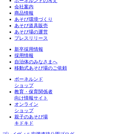
ボーネルンドの考え
会社案内
商品情報
あそび環境づくり
あそび道具販売
あそび場の運営
プレスリリース
新卒採用情報
採用情報
自治体のみなさまへ
移動式あそび場のご依頼
ボーネルンド
ショップ
教育・保育関係者
向け情報サイト
オンライン
ショップ
親子のあそび場
キドキド