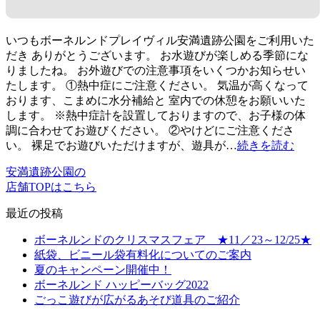
いつもボーネルンドプレイヴィル安満遺跡公園をご利用いた
だき ありがとうございます。 お水遊びが楽しめる季節にな
りましたね。 お外遊びでの注意事項をいくつかお知らせい
たします。 ①熱中症にご注意ください。 気温が高くなって
おります、こまめに水分補給と 室内での休憩をお願いいた
します。 ※熱中症計を設置しておりますので、お子様の体
調に合わせてお遊びください。 ②やけどにご注意くださ
い。 裸足でお遊びいただけますが、遊具が…
続きを読む
安満遺跡公園の
店舗TOPはこちら
最近の投稿
ボーネルンドのクリスマスフェア ★11／23～12/25★
紙袋、ビニール袋有料化についてのご案内
夏のキャンペーン開催中！
ボーネルンド ハッピーバッグ2022
ごっこ遊びが広がるあそび道具のご紹介