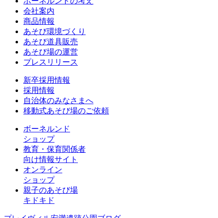
ボーネルンドの考え
会社案内
商品情報
あそび環境づくり
あそび道具販売
あそび場の運営
プレスリリース
新卒採用情報
採用情報
自治体のみなさまへ
移動式あそび場のご依頼
ボーネルンド
ショップ
教育・保育関係者
向け情報サイト
オンライン
ショップ
親子のあそび場
キドキド