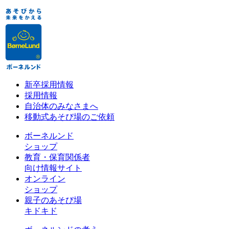
新卒採用情報
採用情報
自治体のみなさまへ
移動式あそび場のご依頼
ボーネルンド
ショップ
教育・保育関係者
向け情報サイト
オンライン
ショップ
親子のあそび場
キドキド