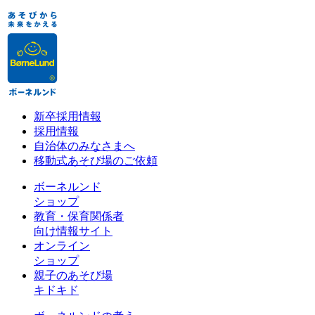
新卒採用情報
採用情報
自治体のみなさまへ
移動式あそび場のご依頼
ボーネルンド
ショップ
教育・保育関係者
向け情報サイト
オンライン
ショップ
親子のあそび場
キドキド