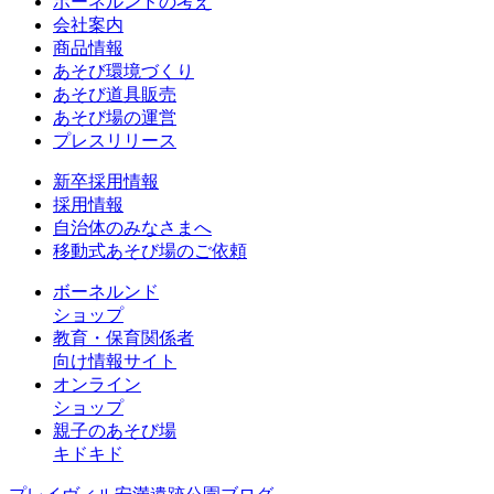
ボーネルンドの考え
会社案内
商品情報
あそび環境づくり
あそび道具販売
あそび場の運営
プレスリリース
新卒採用情報
採用情報
自治体のみなさまへ
移動式あそび場のご依頼
ボーネルンド
ショップ
教育・保育関係者
向け情報サイト
オンライン
ショップ
親子のあそび場
キドキド