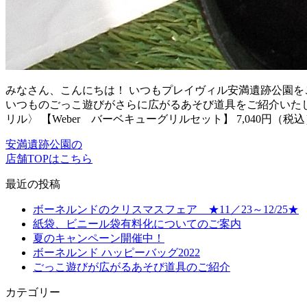
みなさん、こんにちは！ いつもプレイヴィル安満遺跡公園を
いつものごっこ遊びがさらに広がるあそび道具をご紹介いたし
リル〉 【Weber バーベキューグリルセット】 7,040円（税込
安満遺跡公園の
店舗TOPはこちら
最近の投稿
ボーネルンドのクリスマスフェア ★11／23～12/25★
紙袋、ビニール袋有料化についてのご案内
夏のキャンペーン開催中！
ボーネルンド ハッピーバッグ2022
ごっこ遊びが広がるあそび道具のご紹介
カテゴリー