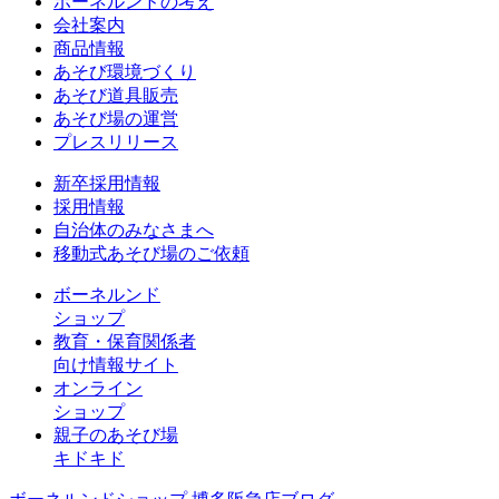
ボーネルンドの考え
会社案内
商品情報
あそび環境づくり
あそび道具販売
あそび場の運営
プレスリリース
新卒採用情報
採用情報
自治体のみなさまへ
移動式あそび場のご依頼
ボーネルンド
ショップ
教育・保育関係者
向け情報サイト
オンライン
ショップ
親子のあそび場
キドキド