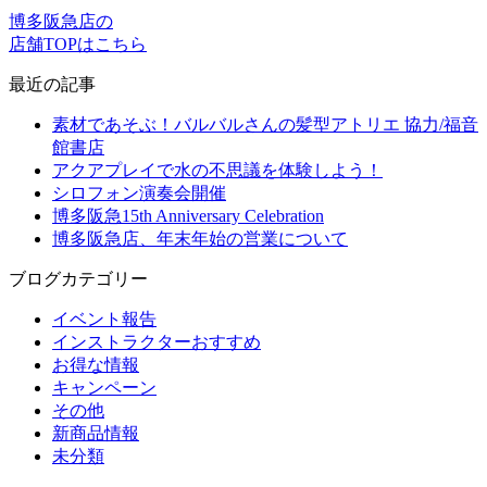
博多阪急店の
店舗TOPはこちら
最近の記事
素材であそぶ！バルバルさんの髪型アトリエ 協力/福音
館書店
アクアプレイで水の不思議を体験しよう！
シロフォン演奏会開催
博多阪急15th Anniversary Celebration
博多阪急店、年末年始の営業について
ブログカテゴリー
イベント報告
インストラクターおすすめ
お得な情報
キャンペーン
その他
新商品情報
未分類