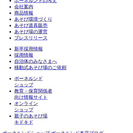
ボーネルンドの考え
会社案内
商品情報
あそび環境づくり
あそび道具販売
あそび場の運営
プレスリリース
新卒採用情報
採用情報
自治体のみなさまへ
移動式あそび場のご依頼
ボーネルンド
ショップ
教育・保育関係者
向け情報サイト
オンライン
ショップ
親子のあそび場
キドキド