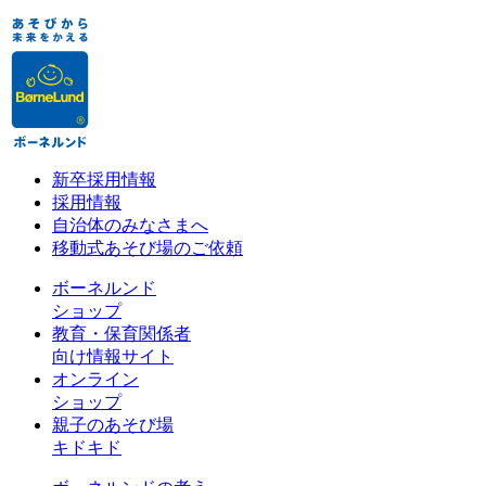
新卒採用情報
採用情報
自治体のみなさまへ
移動式あそび場のご依頼
ボーネルンド
ショップ
教育・保育関係者
向け情報サイト
オンライン
ショップ
親子のあそび場
キドキド