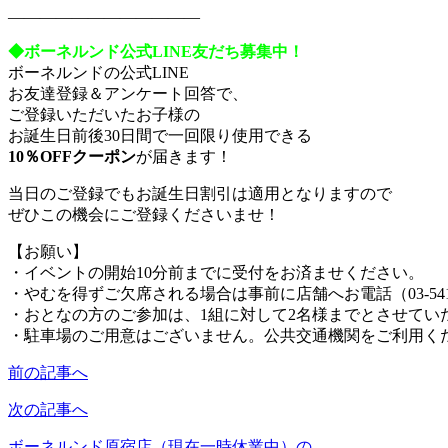
————————————
◆ボーネルンド公式LINE友だち募集中！
ボーネルンドの公式LINE
お友達登録＆アンケート回答で、
ご登録いただいたお子様の
お誕生日前後30日間で一回限り使用できる
10％OFFクーポン
が届きます！
当日のご登録でもお誕生日割引は適用となりますので
ぜひこの機会にご登録くださいませ！
【お願い】
・イベントの開始10分前までに受付をお済ませください。
・やむを得ずご欠席される場合は事前に店舗へお電話（03-541
・おとなの方のご参加は、1組に対して2名様までとさせてい
・駐車場のご用意はございません。公共交通機関をご利用く
前の記事へ
次の記事へ
ボーネルンド原宿店（現在一時休業中）の