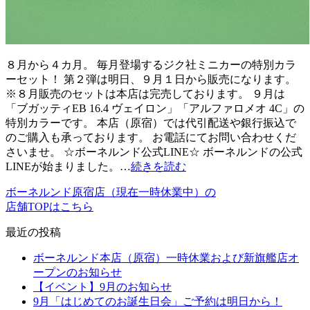
８月から４カ月。 毎月登場するジク社ミニカーの特別カラ
ーセット！ 第２弾は明日、９月１日から販売になります。
※８月販売のセットは本店は完売しております。 ９月は
「ブガッティEB 16.4 ヴェイロン」「アルファロメオ 4C」の
特別カラーです。 本店（原宿）では代引配送や銀行振込で
のご購入も承っております。 お電話にてお問い合わせくだ
さいませ。 ☆ボーネルンド公式LINE☆ ボーネルンドの公式
LINEが始まりました。…
続きを読む
ボーネルンド原宿店（現在一時休業中）の
店舗TOPはこちら
最近の投稿
ボーネルンド本店（原宿）一時休業および新旗艦店オ
ープンのお知らせ
【イベント】9月のお知らせ
9月「はじめてのお誕生日会」ご予約は明日から！