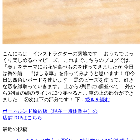
こんにちは！インストラクターの菊地です！ おうちでじっ
くり楽しめるハマビーズ、 これまでこちらのブログでは、
「春」をテーマにお花や食べものを作ってきましたが 今日
は番外編！ 『はしる車』を作ってみようと思います！ ①今
日は四角いボードを使います！ 黒のビーズを使って、好き
な形を縁取っていきます。 上から2列目に6個並べて、 外か
ら3列目の縦のラインに3つ並べると… 車の上の部分ができ
ました！ ②次は下の部分です！ 下…
続きを読む
ボーネルンド原宿店（現在一時休業中）の
店舗TOPはこちら
最近の投稿