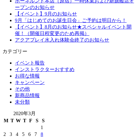
ボーネルンド本店（原宿）一時休業および新旗艦店オ
ープンのお知らせ
【イベント】9月のお知らせ
9月「はじめてのお誕生日会」ご予約は明日から！
【イベント】8月のお知らせ★スペシャルイベント開
催！（開催日程変更のため再掲）
アクアプレイ水入れ体験会終了のお知らせ
カテゴリー
イベント報告
インストラクターおすすめ
お得な情報
キャンペーン
その他
新商品情報
未分類
2020年3月
M
T
W
T
F
S
S
1
2
3
4
5
6
7
8