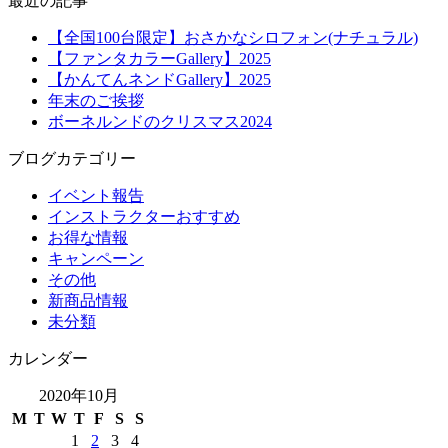
最近の記事
【全国100台限定】おさかなシロフォン(ナチュラル)
【ファンタカラーGallery】2025
【かんてんネンドGallery】2025
年末のご挨拶
ボーネルンドのクリスマス2024
ブログカテゴリー
イベント報告
インストラクターおすすめ
お得な情報
キャンペーン
その他
新商品情報
未分類
カレンダー
2020年10月
M
T
W
T
F
S
S
1
2
3
4