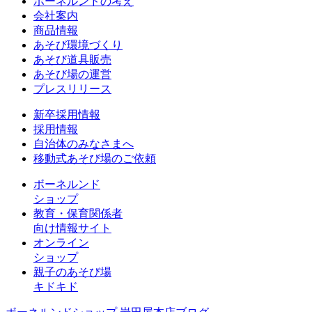
ボーネルンドの考え
会社案内
商品情報
あそび環境づくり
あそび道具販売
あそび場の運営
プレスリリース
新卒採用情報
採用情報
自治体のみなさまへ
移動式あそび場のご依頼
ボーネルンド
ショップ
教育・保育関係者
向け情報サイト
オンライン
ショップ
親子のあそび場
キドキド