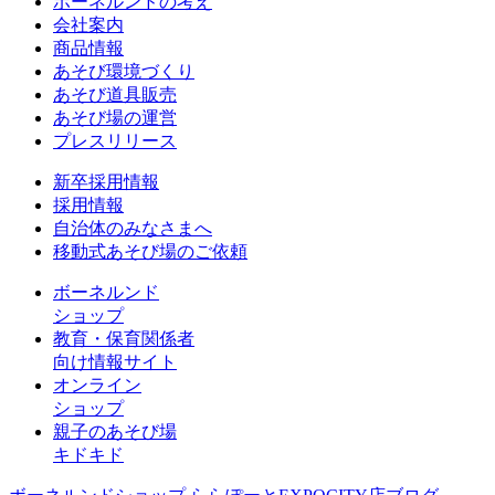
ボーネルンドの考え
会社案内
商品情報
あそび環境づくり
あそび道具販売
あそび場の運営
プレスリリース
新卒採用情報
採用情報
自治体のみなさまへ
移動式あそび場のご依頼
ボーネルンド
ショップ
教育・保育関係者
向け情報サイト
オンライン
ショップ
親子のあそび場
キドキド