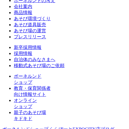
ボーネルンドの考え
会社案内
商品情報
あそび環境づくり
あそび道具販売
あそび場の運営
プレスリリース
新卒採用情報
採用情報
自治体のみなさまへ
移動式あそび場のご依頼
ボーネルンド
ショップ
教育・保育関係者
向け情報サイト
オンライン
ショップ
親子のあそび場
キドキド