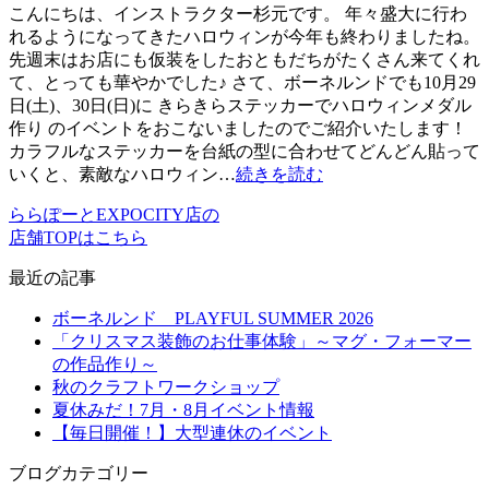
こんにちは、インストラクター杉元です。 年々盛大に行わ
れるようになってきたハロウィンが今年も終わりましたね。
先週末はお店にも仮装をしたおともだちがたくさん来てくれ
て、とっても華やかでした♪ さて、ボーネルンドでも10月29
日(土)、30日(日)に きらきらステッカーでハロウィンメダル
作り のイベントをおこないましたのでご紹介いたします！
カラフルなステッカーを台紙の型に合わせてどんどん貼って
いくと、素敵なハロウィン…
続きを読む
ららぽーとEXPOCITY店の
店舗TOPはこちら
最近の記事
ボーネルンド PLAYFUL SUMMER 2026
「クリスマス装飾のお仕事体験」～マグ・フォーマー
の作品作り～
秋のクラフトワークショップ
夏休みだ！7月・8月イベント情報
【毎日開催！】大型連休のイベント
ブログカテゴリー