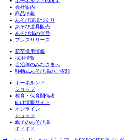
ボーネルンドの考え
会社案内
商品情報
あそび環境づくり
あそび道具販売
あそび場の運営
プレスリリース
新卒採用情報
採用情報
自治体のみなさまへ
移動式あそび場のご依頼
ボーネルンド
ショップ
教育・保育関係者
向け情報サイト
オンライン
ショップ
親子のあそび場
キドキド