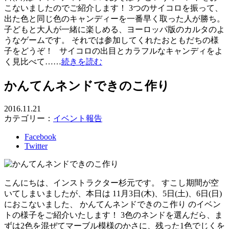
こないましたのでご紹介します！ 3つのサイコロを振って、
出た色と同じ色のキャンディーを一番早く取った人が勝ち。
子どもと大人が一緒に楽しめる、ヨーロッパ版のカルタのよ
うなゲームです。 それでは参加してくれたおともだちの様
子をどうぞ！ サイコロの出目とカラフルなキャンディをよ
く見比べて……
続きを読む
かんてんネンドできのこ作り
2016.11.21
カテゴリー：
イベント報告
Facebook
Twitter
こんにちは、インストラクター杉元です。 すこし期間が空
いてしまいましたが、本日は 11月3日(木)、5日(土)、6日(日)
におこないました、 かんてんネンドできのこ作り のイベン
トの様子をご紹介いたします！ 3色のネンドを選んだら、ま
ずは2色を混ぜてマーブル模様のかさに、残った1色でじくを