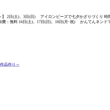
(土)、3日(日) アイロンビーズで七夕かざりづくり 時間：15:0
費：無料 16日(土)、17日(日)、18日(月･祝) かんてんネンドでお
作品作り～