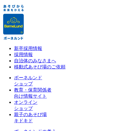
新卒採用情報
採用情報
自治体のみなさまへ
移動式あそび場のご依頼
ボーネルンド
ショップ
教育・保育関係者
向け情報サイト
オンライン
ショップ
親子のあそび場
キドキド