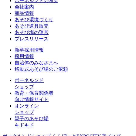
ボーネルンドの考え
会社案内
商品情報
あそび環境づくり
あそび道具販売
あそび場の運営
プレスリリース
新卒採用情報
採用情報
自治体のみなさまへ
移動式あそび場のご依頼
ボーネルンド
ショップ
教育・保育関係者
向け情報サイト
オンライン
ショップ
親子のあそび場
キドキド