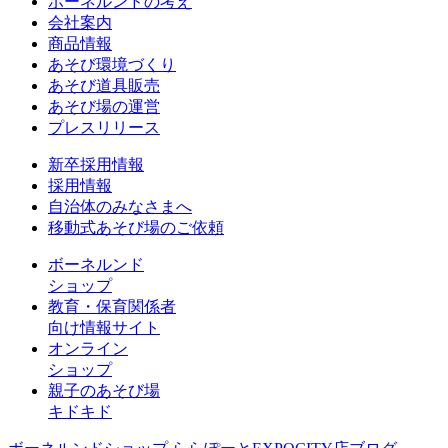
ボーネルンドの考え
会社案内
商品情報
あそび環境づくり
あそび道具販売
あそび場の運営
プレスリリース
新卒採用情報
採用情報
自治体のみなさまへ
移動式あそび場のご依頼
ボーネルンド
ショップ
教育・保育関係者
向け情報サイト
オンライン
ショップ
親子のあそび場
キドキド