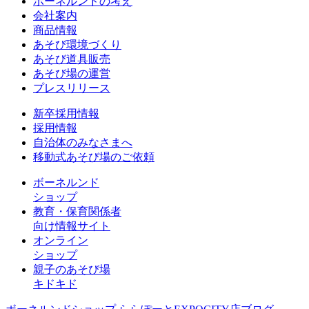
ボーネルンドの考え
会社案内
商品情報
あそび環境づくり
あそび道具販売
あそび場の運営
プレスリリース
新卒採用情報
採用情報
自治体のみなさまへ
移動式あそび場のご依頼
ボーネルンド
ショップ
教育・保育関係者
向け情報サイト
オンライン
ショップ
親子のあそび場
キドキド