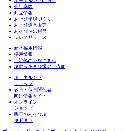
ボーネルンドの考え
会社案内
商品情報
あそび環境づくり
あそび道具販売
あそび場の運営
プレスリリース
新卒採用情報
採用情報
自治体のみなさまへ
移動式あそび場のご依頼
ボーネルンド
ショップ
教育・保育関係者
向け情報サイト
オンライン
ショップ
親子のあそび場
キドキド