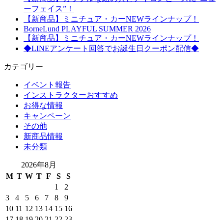
ーフェイス”！
【新商品】ミニチュア・カーNEWラインナップ！
BorneLund PLAYFUL SUMMER 2026
【新商品】ミニチュア・カーNEWラインナップ！
◆LINEアンケート回答でお誕生日クーポン配信◆
カテゴリー
イベント報告
インストラクターおすすめ
お得な情報
キャンペーン
その他
新商品情報
未分類
2026年8月
M
T
W
T
F
S
S
1
2
3
4
5
6
7
8
9
10
11
12
13
14
15
16
17
18
19
20
21
22
23