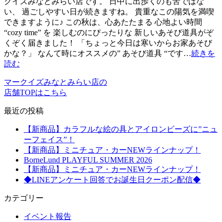
クイズみなとみらい店です。 日中に出歩くのも苦ではな
い、 過ごしやすい日が続きますね。 貴重なこの陽気を満喫
できますように♪ この秋は、心あたたまる 心地よい時間
“cozy time” を 楽しむのにぴったりな 新しいあそび道具がぞ
くぞく届きました！ 「ちょっと今日は寒いからお家あそび
かな？」 なんて時にオススメの” あそび道具 “です…
続きを
読む
マークイズみなとみらい店の
店舗TOPはこちら
最近の投稿
【新商品】カラフルな絵の具とアイロンビーズに”ニュ
ーフェイス”！
【新商品】ミニチュア・カーNEWラインナップ！
BorneLund PLAYFUL SUMMER 2026
【新商品】ミニチュア・カーNEWラインナップ！
◆LINEアンケート回答でお誕生日クーポン配信◆
カテゴリー
イベント報告