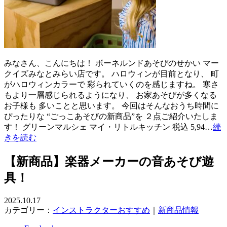
みなさん、こんにちは！ ボーネルンドあそびのせかい マー
クイズみなとみらい店です。 ハロウィンが目前となり、 町
がハロウィンカラーで 彩られていくのを感じますね。 寒さ
もより一層感じられるようになり、 お家あそびが多くなる
お子様も 多いことと思います。 今回はそんなおうち時間に
ぴったりな “ごっこあそびの新商品”を ２点ご紹介いたしま
す！ グリーンマルシェ マイ・リトルキッチン 税込 5,94…
続
きを読む
【新商品】楽器メーカーの音あそび遊
具！
2025.10.17
カテゴリー：
インストラクターおすすめ
｜
新商品情報