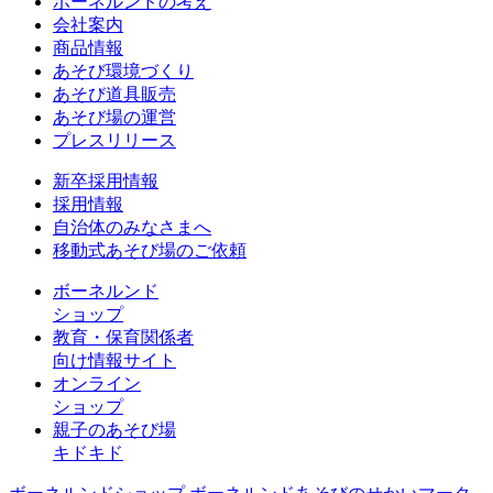
ボーネルンドの考え
会社案内
商品情報
あそび環境づくり
あそび道具販売
あそび場の運営
プレスリリース
新卒採用情報
採用情報
自治体のみなさまへ
移動式あそび場のご依頼
ボーネルンド
ショップ
教育・保育関係者
向け情報サイト
オンライン
ショップ
親子のあそび場
キドキド