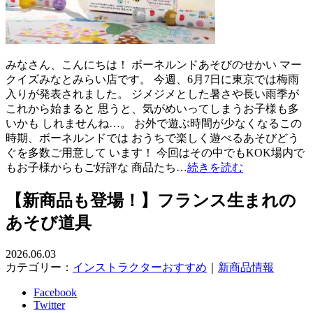
みなさん、こんにちは！ ボーネルンドあそびのせかい マー
クイズみなとみらい店です。 今週、6月7日に東京では梅雨
入りが発表されました。 ジメジメとした暑さや長い雨季が
これから始まると 思うと、気がめいってしまうお子様も多
いかも しれませんね…。 お外で遊ぶ時間が少なくなるこの
時期、ボーネルンドでは おうちで楽しく遊べるあそびどう
ぐを多数ご用意して います！ 今回はその中でもKOK場内で
もお子様からもご好評な 商品たち…
続きを読む
【新商品も登場！】フランス生まれの
あそび道具
2026.06.03
カテゴリー：
インストラクターおすすめ
｜
新商品情報
Facebook
Twitter