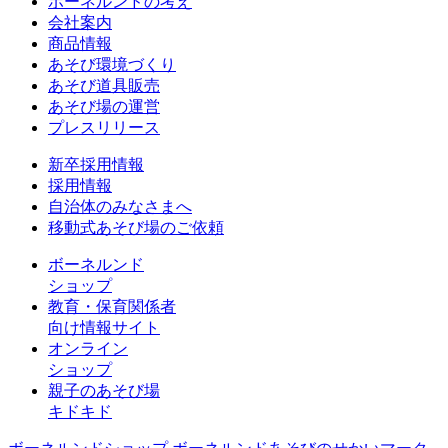
ボーネルンドの考え
会社案内
商品情報
あそび環境づくり
あそび道具販売
あそび場の運営
プレスリリース
新卒採用情報
採用情報
自治体のみなさまへ
移動式あそび場のご依頼
ボーネルンド
ショップ
教育・保育関係者
向け情報サイト
オンライン
ショップ
親子のあそび場
キドキド