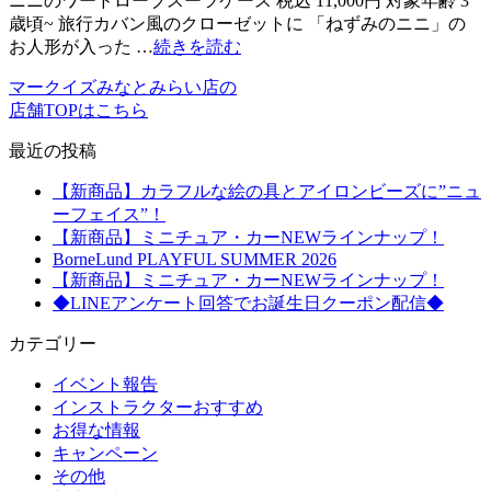
ニニのワードローブスーツケース 税込 11,000円 対象年齢 3
歳頃~ 旅行カバン風のクローゼットに 「ねずみのニニ」の
お人形が入った …
続きを読む
マークイズみなとみらい店の
店舗TOPはこちら
最近の投稿
【新商品】カラフルな絵の具とアイロンビーズに”ニュ
ーフェイス”！
【新商品】ミニチュア・カーNEWラインナップ！
BorneLund PLAYFUL SUMMER 2026
【新商品】ミニチュア・カーNEWラインナップ！
◆LINEアンケート回答でお誕生日クーポン配信◆
カテゴリー
イベント報告
インストラクターおすすめ
お得な情報
キャンペーン
その他