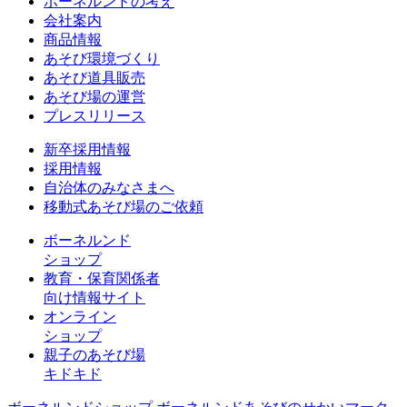
ボーネルンドの考え
会社案内
商品情報
あそび環境づくり
あそび道具販売
あそび場の運営
プレスリリース
新卒採用情報
採用情報
自治体のみなさまへ
移動式あそび場のご依頼
ボーネルンド
ショップ
教育・保育関係者
向け情報サイト
オンライン
ショップ
親子のあそび場
キドキド