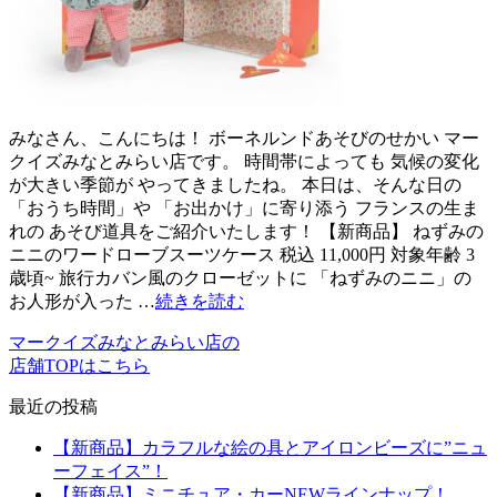
みなさん、こんにちは！ ボーネルンドあそびのせかい マー
クイズみなとみらい店です。 時間帯によっても 気候の変化
が大きい季節が やってきましたね。 本日は、そんな日の
「おうち時間」や 「お出かけ」に寄り添う フランスの生ま
れの あそび道具をご紹介いたします！ 【新商品】 ねずみの
ニニのワードローブスーツケース 税込 11,000円 対象年齢 3
歳頃~ 旅行カバン風のクローゼットに 「ねずみのニニ」の
お人形が入った …
続きを読む
マークイズみなとみらい店の
店舗TOPはこちら
最近の投稿
【新商品】カラフルな絵の具とアイロンビーズに”ニュ
ーフェイス”！
【新商品】ミニチュア・カーNEWラインナップ！