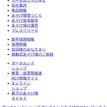
ボーネルンドの考え
会社案内
商品情報
あそび環境づくり
あそび道具販売
あそび場の運営
プレスリリース
新卒採用情報
採用情報
自治体のみなさまへ
移動式あそび場のご依頼
ボーネルンド
ショップ
教育・保育関係者
向け情報サイト
オンライン
ショップ
親子のあそび場
キドキド