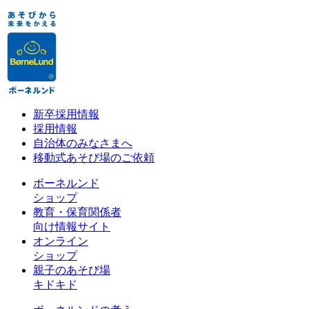
新卒採用情報
採用情報
自治体のみなさまへ
移動式あそび場のご依頼
ボーネルンド
ショップ
教育・保育関係者
向け情報サイト
オンライン
ショップ
親子のあそび場
キドキド