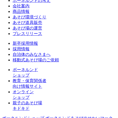
ボーネルンドの考え
会社案内
商品情報
あそび環境づくり
あそび道具販売
あそび場の運営
プレスリリース
新卒採用情報
採用情報
自治体のみなさまへ
移動式あそび場のご依頼
ボーネルンド
ショップ
教育・保育関係者
向け情報サイト
オンライン
ショップ
親子のあそび場
キドキド