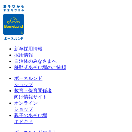
新卒採用情報
採用情報
自治体のみなさまへ
移動式あそび場のご依頼
ボーネルンド
ショップ
教育・保育関係者
向け情報サイト
オンライン
ショップ
親子のあそび場
キドキド