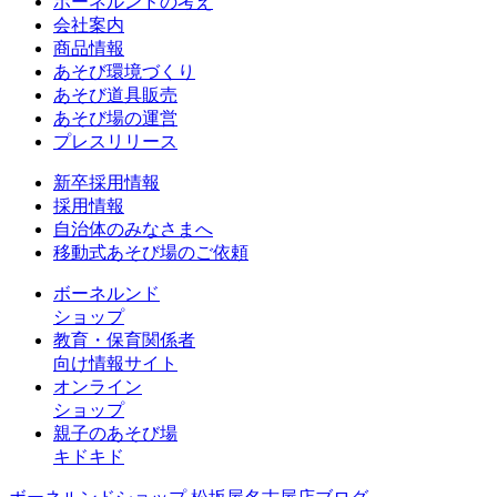
ボーネルンドの考え
会社案内
商品情報
あそび環境づくり
あそび道具販売
あそび場の運営
プレスリリース
新卒採用情報
採用情報
自治体のみなさまへ
移動式あそび場のご依頼
ボーネルンド
ショップ
教育・保育関係者
向け情報サイト
オンライン
ショップ
親子のあそび場
キドキド