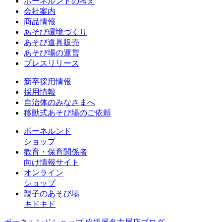
ボーネルンドの考え
会社案内
商品情報
あそび環境づくり
あそび道具販売
あそび場の運営
プレスリリース
新卒採用情報
採用情報
自治体のみなさまへ
移動式あそび場のご依頼
ボーネルンド
ショップ
教育・保育関係者
向け情報サイト
オンライン
ショップ
親子のあそび場
キドキド