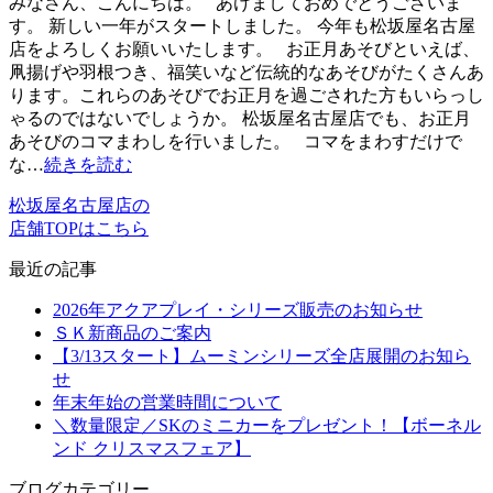
みなさん、こんにちは。 あけましておめでとうございま
す。 新しい一年がスタートしました。 今年も松坂屋名古屋
店をよろしくお願いいたします。 お正月あそびといえば、
凧揚げや羽根つき、福笑いなど伝統的なあそびがたくさんあ
ります。これらのあそびでお正月を過ごされた方もいらっし
ゃるのではないでしょうか。 松坂屋名古屋店でも、お正月
あそびのコマまわしを行いました。 コマをまわすだけで
な…
続きを読む
松坂屋名古屋店の
店舗TOPはこちら
最近の記事
2026年アクアプレイ・シリーズ販売のお知らせ
ＳＫ新商品のご案内
【3/13スタート】ムーミンシリーズ全店展開のお知ら
せ
年末年始の営業時間について
＼数量限定／SKのミニカーをプレゼント！【ボーネル
ンド クリスマスフェア】
ブログカテゴリー