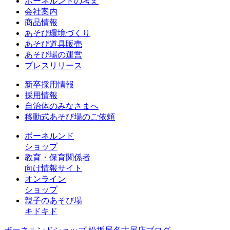
ボーネルンドの考え
会社案内
商品情報
あそび環境づくり
あそび道具販売
あそび場の運営
プレスリリース
新卒採用情報
採用情報
自治体のみなさまへ
移動式あそび場のご依頼
ボーネルンド
ショップ
教育・保育関係者
向け情報サイト
オンライン
ショップ
親子のあそび場
キドキド