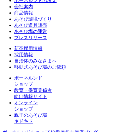
ボーネルンドの考え
会社案内
商品情報
あそび環境づくり
あそび道具販売
あそび場の運営
プレスリリース
新卒採用情報
採用情報
自治体のみなさまへ
移動式あそび場のご依頼
ボーネルンド
ショップ
教育・保育関係者
向け情報サイト
オンライン
ショップ
親子のあそび場
キドキド