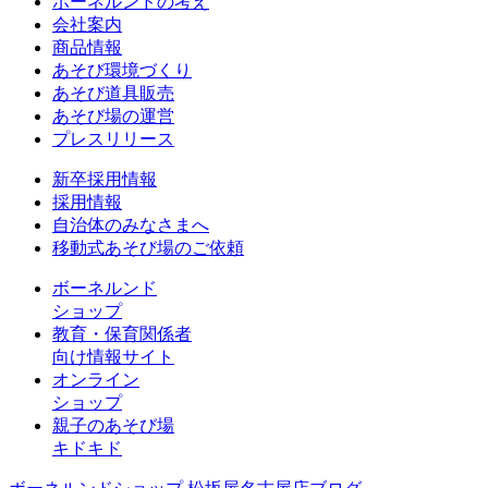
ボーネルンドの考え
会社案内
商品情報
あそび環境づくり
あそび道具販売
あそび場の運営
プレスリリース
新卒採用情報
採用情報
自治体のみなさまへ
移動式あそび場のご依頼
ボーネルンド
ショップ
教育・保育関係者
向け情報サイト
オンライン
ショップ
親子のあそび場
キドキド