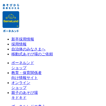
新卒採用情報
採用情報
自治体のみなさまへ
移動式あそび場のご依頼
ボーネルンド
ショップ
教育・保育関係者
向け情報サイト
オンライン
ショップ
親子のあそび場
キドキド