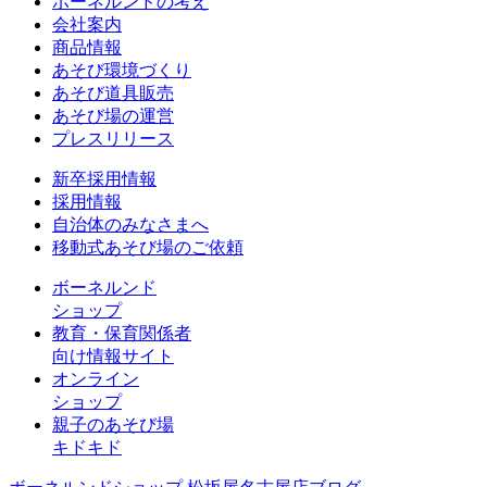
ボーネルンドの考え
会社案内
商品情報
あそび環境づくり
あそび道具販売
あそび場の運営
プレスリリース
新卒採用情報
採用情報
自治体のみなさまへ
移動式あそび場のご依頼
ボーネルンド
ショップ
教育・保育関係者
向け情報サイト
オンライン
ショップ
親子のあそび場
キドキド