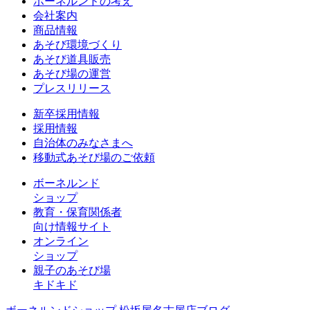
ボーネルンドの考え
会社案内
商品情報
あそび環境づくり
あそび道具販売
あそび場の運営
プレスリリース
新卒採用情報
採用情報
自治体のみなさまへ
移動式あそび場のご依頼
ボーネルンド
ショップ
教育・保育関係者
向け情報サイト
オンライン
ショップ
親子のあそび場
キドキド