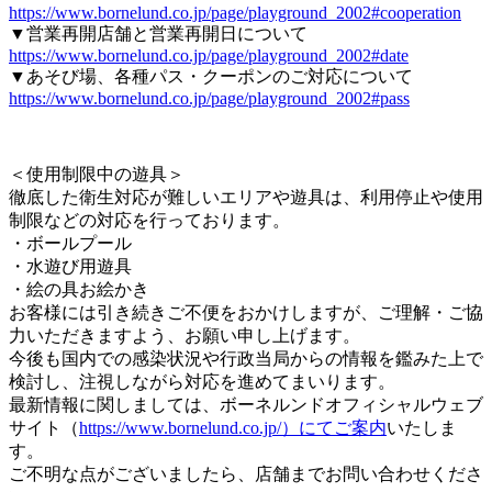
https://www.bornelund.co.jp/page/playground_2002#cooperation
▼営業再開店舗と営業再開日について
https://www.bornelund.co.jp/page/playground_2002#date
▼あそび場、各種パス・クーポンのご対応について
https://www.bornelund.co.jp/page/playground_2002#pass
＜使用制限中の遊具＞
徹底した衛生対応が難しいエリアや遊具は、利用停止や使用
制限などの対応を行っております。
・ボールプール
・水遊び用遊具
・絵の具お絵かき
お客様には引き続きご不便をおかけしますが、ご理解・ご協
力いただきますよう、お願い申し上げます。
今後も国内での感染状況や行政当局からの情報を鑑みた上で
検討し、注視しながら対応を進めてまいります。
最新情報に関しましては、ボーネルンドオフィシャルウェブ
サイト（
https://www.bornelund.co.jp/）
にてご案内
いたしま
す。
ご不明な点がございましたら、店舗までお問い合わせくださ