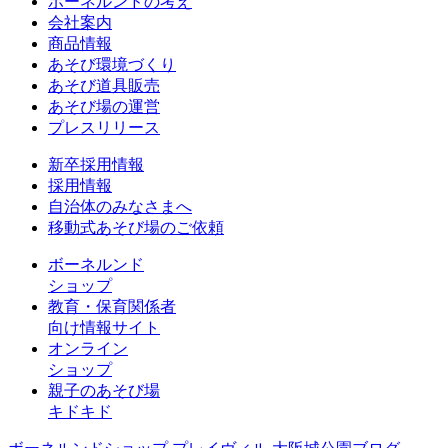
ボーネルンドの考え
会社案内
商品情報
あそび環境づくり
あそび道具販売
あそび場の運営
プレスリリース
新卒採用情報
採用情報
自治体のみなさまへ
移動式あそび場のご依頼
ボーネルンド
ショップ
教育・保育関係者
向け情報サイト
オンライン
ショップ
親子のあそび場
キドキド