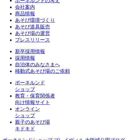
ボーネルンドの考え
会社案内
商品情報
あそび環境づくり
あそび道具販売
あそび場の運営
プレスリリース
新卒採用情報
採用情報
自治体のみなさまへ
移動式あそび場のご依頼
ボーネルンド
ショップ
教育・保育関係者
向け情報サイト
オンライン
ショップ
親子のあそび場
キドキド