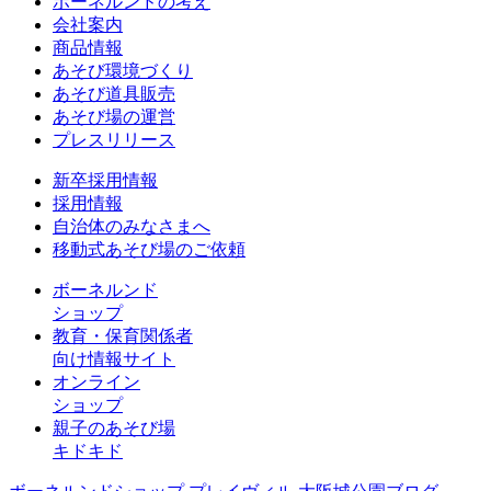
ボーネルンドの考え
会社案内
商品情報
あそび環境づくり
あそび道具販売
あそび場の運営
プレスリリース
新卒採用情報
採用情報
自治体のみなさまへ
移動式あそび場のご依頼
ボーネルンド
ショップ
教育・保育関係者
向け情報サイト
オンライン
ショップ
親子のあそび場
キドキド