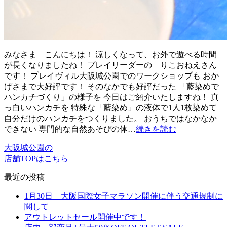
みなさま こんにちは！ 涼しくなって、お外で遊べる時間
が長くなりましたね！ プレイリーダーの りこおねえさん
です！ プレイヴィル大阪城公園でのワークショップも おか
げさまで大好評です！ そのなかでも好評だった 「藍染めで
ハンカチづくり」の様子を 今日はご紹介いたしますね！ 真
っ白いハンカチを 特殊な「藍染め」の液体で1人1枚染めて
自分だけのハンカチをつくりました。 おうちではなかなか
できない 専門的な自然あそびの体…
続きを読む
大阪城公園の
店舗TOPはこちら
最近の投稿
1月30日 大阪国際女子マラソン開催に伴う交通規制に
関して
アウトレットセール開催中です！