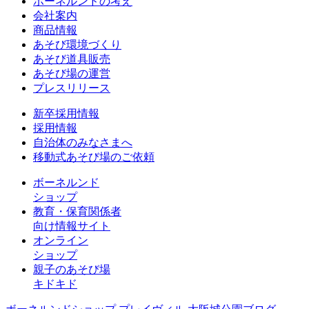
ボーネルンドの考え
会社案内
商品情報
あそび環境づくり
あそび道具販売
あそび場の運営
プレスリリース
新卒採用情報
採用情報
自治体のみなさまへ
移動式あそび場のご依頼
ボーネルンド
ショップ
教育・保育関係者
向け情報サイト
オンライン
ショップ
親子のあそび場
キドキド