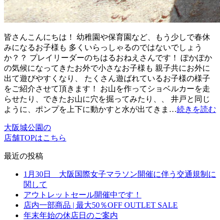
皆さんこんにちは！ 幼稚園や保育園など、もう少しで春休
みになるお子様も 多くいらっしゃるのではないでしょう
か？？ プレイリーダーのちはるおねえさんです！ ぽかぽか
の気候になってきたお外で小さなお子様も 親子共にお外に
出て遊びやすくなり、 たくさん遊ばれているお子様の様子
をご紹介させて頂きます！ お山を作ってショベルカーを走
らせたり、できたお山に穴を掘ってみたり、、 井戸と同じ
ように、ポンプを上下に動かすと水が出てきま…
続きを読む
大阪城公園の
店舗TOPはこちら
最近の投稿
1月30日 大阪国際女子マラソン開催に伴う交通規制に
関して
アウトレットセール開催中です！
店内一部商品 | 最大50％OFF OUTLET SALE
年末年始の休店日のご案内