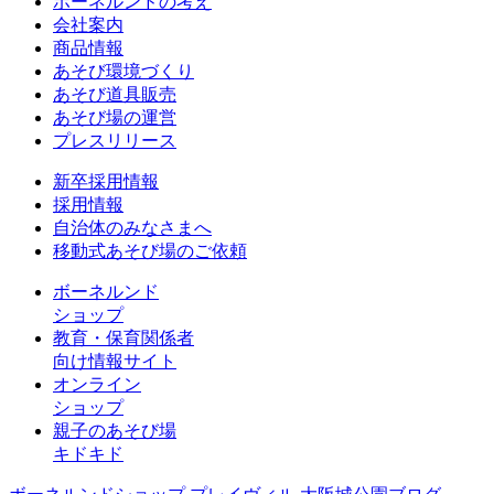
ボーネルンドの考え
会社案内
商品情報
あそび環境づくり
あそび道具販売
あそび場の運営
プレスリリース
新卒採用情報
採用情報
自治体のみなさまへ
移動式あそび場のご依頼
ボーネルンド
ショップ
教育・保育関係者
向け情報サイト
オンライン
ショップ
親子のあそび場
キドキド