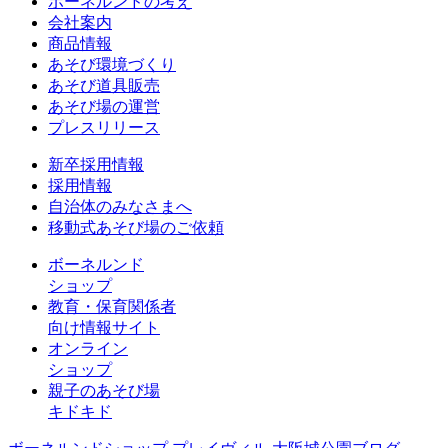
ボーネルンドの考え
会社案内
商品情報
あそび環境づくり
あそび道具販売
あそび場の運営
プレスリリース
新卒採用情報
採用情報
自治体のみなさまへ
移動式あそび場のご依頼
ボーネルンド
ショップ
教育・保育関係者
向け情報サイト
オンライン
ショップ
親子のあそび場
キドキド