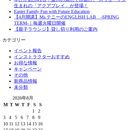
生まれの「アクアプレイ」が登場！
Easter Family Fun with Future Education
【4月開講】Ms.テニーのENGLISH LAB -SPRING
TERM-｜毎週火曜日開催
【親子ラウンジ】貸し切り利用のご案内
カテゴリー
イベント報告
インストラクターおすすめ
お得な情報
キャンペーン
その他
新商品情報
未分類
2026年8月
M
T
W
T
F
S
S
1
2
3
4
5
6
7
8
9
10
11
12
13
14
15
16