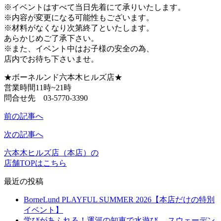
※イベントはすべて当日先着にて承りいたします。
※内容が変更になる可能性もございます。
※材料がなくなり次第終了といたします。
あらかじめご了承下さい。
※また、イベント中はお子様の安全の為、
店内でお待ち下さいませ。
★ボーネルンド六本木ヒルズ店★
営業時間11時~21時
問合せ先 03-5770-3390
前の記事へ
次の記事へ
六本木ヒルズ店（本店）の
店舗TOPはこちら
最近の投稿
BorneLund PLAYFUL SUMMER 2026【本店だけの特別
イベント】
学びがあふれる！運河の知恵で水遊び。 スウェーデン