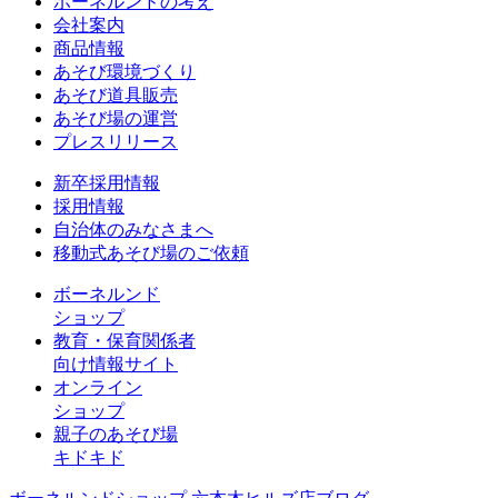
ボーネルンドの考え
会社案内
商品情報
あそび環境づくり
あそび道具販売
あそび場の運営
プレスリリース
新卒採用情報
採用情報
自治体のみなさまへ
移動式あそび場のご依頼
ボーネルンド
ショップ
教育・保育関係者
向け情報サイト
オンライン
ショップ
親子のあそび場
キドキド