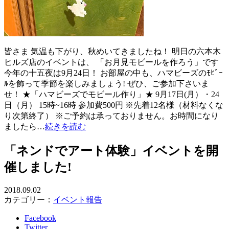
皆さま 気温も下がり、秋めいてきましたね！ 明日の六本木
ヒルズ店のイベントは、 「お月見モビールを作ろう」です
今年の十五夜は9月24日！ お部屋の中も、ハマビーズのﾓﾋﾞｰ
ﾙを飾って季節を楽しみましょう! ぜひ、ご参加下さいま
せ！ ★「ハマビーズでモビール作り」★ 9月17日(月）・24
日（月） 15時~16時 参加費500円 ※先着12名様（材料なくな
り次第終了） ※ご予約は承っておりません。お時間になり
ましたら…
続きを読む
「ネンドでアート体験」イベントを開
催しました!
2018.09.02
カテゴリー：
イベント報告
Facebook
Twitter