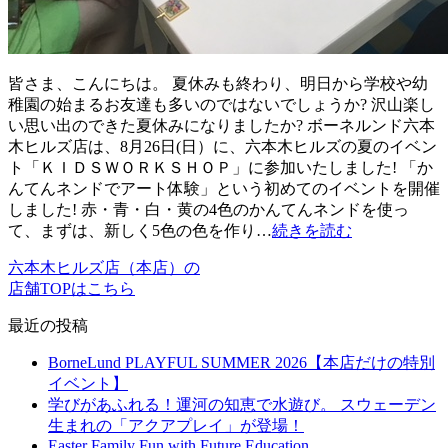
皆さま、こんにちは。 夏休みも終わり、明日から学校や幼
稚園の始まるお友達も多いのではないでしょうか? 沢山楽し
い思い出のできた夏休みになりましたか? ボーネルンド六本
木ヒルズ店は、8月26日(日）に、六本木ヒルズの夏のイベン
ト「ＫＩＤＳＷＯＲＫＳＨＯＰ」に参加いたしました! 「か
んてんネンドでアート体験」という初めてのイベントを開催
しました! 赤・青・白・黄の4色のかんてんネンドを使っ
て、まずは、新しく5色の色を作り…
続きを読む
六本木ヒルズ店（本店）の
店舗TOPはこちら
最近の投稿
BorneLund PLAYFUL SUMMER 2026【本店だけの特別
イベント】
学びがあふれる！運河の知恵で水遊び。 スウェーデン
生まれの「アクアプレイ」が登場！
Easter Family Fun with Future Education