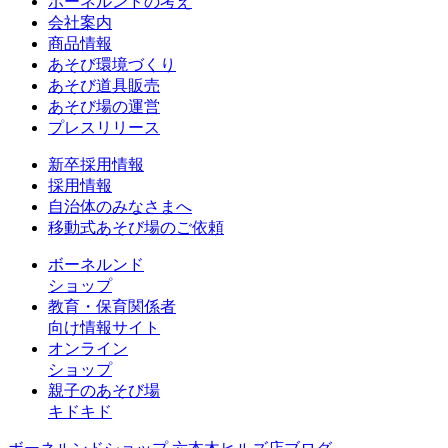
ボーネルンドの考え
会社案内
商品情報
あそび環境づくり
あそび道具販売
あそび場の運営
プレスリリース
新卒採用情報
採用情報
自治体のみなさまへ
移動式あそび場のご依頼
ボーネルンド
ショップ
教育・保育関係者
向け情報サイト
オンライン
ショップ
親子のあそび場
キドキド