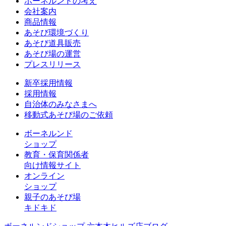
ボーネルンドの考え
会社案内
商品情報
あそび環境づくり
あそび道具販売
あそび場の運営
プレスリリース
新卒採用情報
採用情報
自治体のみなさまへ
移動式あそび場のご依頼
ボーネルンド
ショップ
教育・保育関係者
向け情報サイト
オンライン
ショップ
親子のあそび場
キドキド