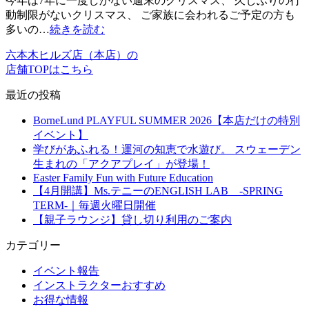
今年は7年に一度しかない週末のクリスマス、 久しぶりの行
動制限がないクリスマス、 ご家族に会われるご予定の方も
多いの…
続きを読む
六本木ヒルズ店（本店）の
店舗TOPはこちら
最近の投稿
BorneLund PLAYFUL SUMMER 2026【本店だけの特別
イベント】
学びがあふれる！運河の知恵で水遊び。 スウェーデン
生まれの「アクアプレイ」が登場！
Easter Family Fun with Future Education
【4月開講】Ms.テニーのENGLISH LAB -SPRING
TERM-｜毎週火曜日開催
【親子ラウンジ】貸し切り利用のご案内
カテゴリー
イベント報告
インストラクターおすすめ
お得な情報