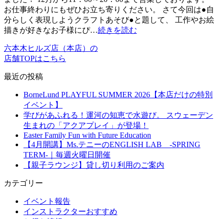
お仕事終わりにもぜひお立ち寄りください。 さて今回は●自
分らしく表現しようクラフトあそび●と題して、 工作やお絵
描きが好きなお子様にぴ…
続きを読む
六本木ヒルズ店（本店）の
店舗TOPはこちら
最近の投稿
BorneLund PLAYFUL SUMMER 2026【本店だけの特別
イベント】
学びがあふれる！運河の知恵で水遊び。 スウェーデン
生まれの「アクアプレイ」が登場！
Easter Family Fun with Future Education
【4月開講】Ms.テニーのENGLISH LAB -SPRING
TERM-｜毎週火曜日開催
【親子ラウンジ】貸し切り利用のご案内
カテゴリー
イベント報告
インストラクターおすすめ