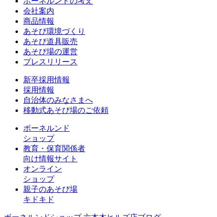
ボーネルンドの考え
会社案内
商品情報
あそび環境づくり
あそび道具販売
あそび場の運営
プレスリリース
新卒採用情報
採用情報
自治体のみなさまへ
移動式あそび場のご依頼
ボーネルンド
ショップ
教育・保育関係者
向け情報サイト
オンライン
ショップ
親子のあそび場
キドキド