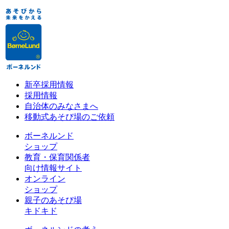
新卒採用情報
採用情報
自治体のみなさまへ
移動式あそび場のご依頼
ボーネルンド
ショップ
教育・保育関係者
向け情報サイト
オンライン
ショップ
親子のあそび場
キドキド