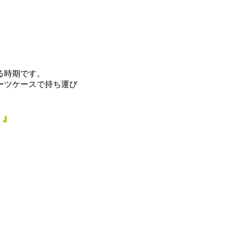
る時期です。
ーツケースで持ち運び
ト』