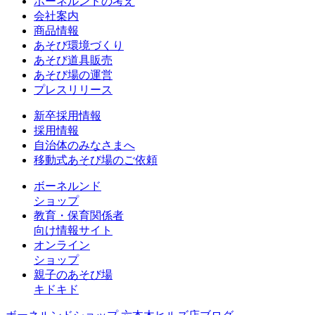
ボーネルンドの考え
会社案内
商品情報
あそび環境づくり
あそび道具販売
あそび場の運営
プレスリリース
新卒採用情報
採用情報
自治体のみなさまへ
移動式あそび場のご依頼
ボーネルンド
ショップ
教育・保育関係者
向け情報サイト
オンライン
ショップ
親子のあそび場
キドキド