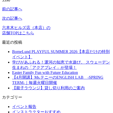
3390
前の記事へ
次の記事へ
六本木ヒルズ店（本店）の
店舗TOPはこちら
最近の投稿
BorneLund PLAYFUL SUMMER 2026【本店だけの特別
イベント】
学びがあふれる！運河の知恵で水遊び。 スウェーデン
生まれの「アクアプレイ」が登場！
Easter Family Fun with Future Education
【4月開講】Ms.テニーのENGLISH LAB -SPRING
TERM-｜毎週火曜日開催
【親子ラウンジ】貸し切り利用のご案内
カテゴリー
イベント報告
インストラクターおすすめ