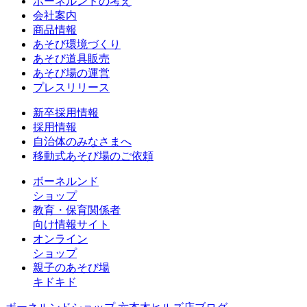
ボーネルンドの考え
会社案内
商品情報
あそび環境づくり
あそび道具販売
あそび場の運営
プレスリリース
新卒採用情報
採用情報
自治体のみなさまへ
移動式あそび場のご依頼
ボーネルンド
ショップ
教育・保育関係者
向け情報サイト
オンライン
ショップ
親子のあそび場
キドキド