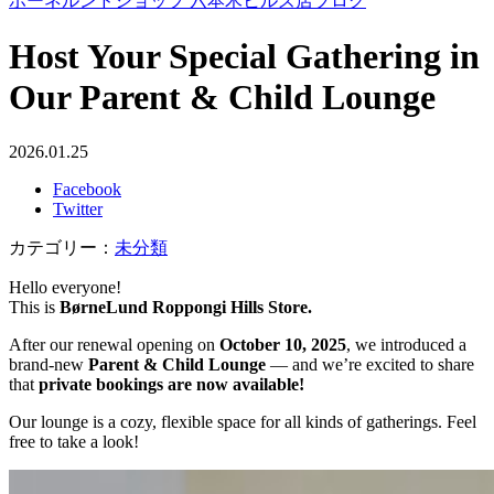
ボーネルンドショップ 六本木ヒルズ店ブログ
Host Your Special Gathering in
Our Parent & Child Lounge
2026.01.25
Facebook
Twitter
カテゴリー：
未分類
Hello everyone!
This is
BørneLund Roppongi Hills Store.
After our renewal opening on
October 10, 2025
, we introduced a
brand-new
Parent & Child Lounge
— and we’re excited to share
that
private bookings are now available!
Our lounge is a cozy, flexible space for all kinds of gatherings. Feel
free to take a look!