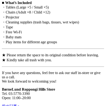
■ What’s Included
・Tables (Large ×5 / Small ×5)
・Chairs (Adult ×8 / Child ×12)
・Projector
・Cleaning supplies (trash bags, tissues, wet wipes)
・Tape
・Free Wi-Fi
・Baby mats
・Play items for different age groups
★ Please return the space to its original condition before leaving.
★ Kindly take all trash with you.
If you have any questions, feel free to ask our staff in-store or give
us a call.
We look forward to welcoming you!
BørneLund Roppongi Hills Store
Tel. 03-5770-3390
Open: 11:00–20:00