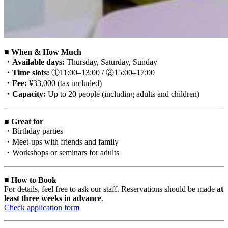
■ When & How Much
・Available days:
Thursday, Saturday, Sunday
・Time slots:
①11:00–13:00 / ②15:00–17:00
・Fee:
¥33,000 (tax included)
・Capacity:
Up to 20 people (including adults and children)
■ Great for
・Birthday parties
・Meet-ups with friends and family
・Workshops or seminars for adults
■ How to Book
For details, feel free to ask our staff. Reservations should be made
at
least three weeks in advance
.
Check application form