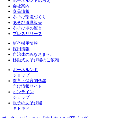
ボーネルンドの考え
会社案内
商品情報
あそび環境づくり
あそび道具販売
あそび場の運営
プレスリリース
新卒採用情報
採用情報
自治体のみなさまへ
移動式あそび場のご依頼
ボーネルンド
ショップ
教育・保育関係者
向け情報サイト
オンライン
ショップ
親子のあそび場
キドキド